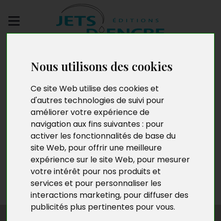
Envoyez votre
manuscrit
Nous utilisons des cookies
Ce site Web utilise des cookies et
Manz Lemou
d'autres technologies de suivi pour
améliorer votre expérience de
navigation aux fins suivantes :
pour
activer les fonctionnalités de base du
Né le 14 juin 1970 à Lomé (Togo), Manz Lemou est
site Web
,
pour offrir une meilleure
professeur de français, didacticien, formateur,
expérience sur le site Web
,
pour mesurer
consultant linguistique à l’Institut français du Gabon et
votre intérêt pour nos produits et
actuellement professeur du second degré général au
services et pour personnaliser les
lycée d’Akébé Ville à Libreville.
interactions marketing
,
pour diffuser des
publicités plus pertinentes pour vous
.