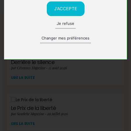
J'ACCEPTE
Je refuse
A lire également
Changer mes préférences
Derrière le silence
par Cévennes Magazine - 15 août 2026
LIRE LA SUITE
Le Prix de la liberté
par Scarlette Magazine - 29 juillet 2026
LIRE LA SUITE