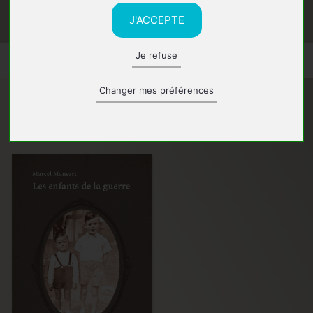
J'ACCEPTE
Je refuse
Changer mes préférences
Ses ouvrages