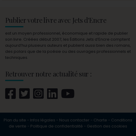
Publier votre livre avec Jets d'Encre
est un moyen professionnel, économique et rapide de publier
son livre. Créées début 2007, les Éditions Jets d’Encre comptent
aujourd’hui plusieurs auteurs et publient aussi bien des romans,
des polars que de la poésie ou des ouvrages professionnels et
techniques.
Retrouver notre actualité sur :
Plan du site
-
Infos légales
-
Nous contacter
-
Charte
-
Conditions
de vente
-
Politique de confidentialité
-
Gestion des cookies