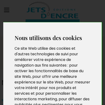
Envoyez votre
manuscrit
Nous utilisons des cookies
Salon
Ce site Web utilise des cookies et
d'autres technologies de suivi pour
améliorer votre expérience de
navigation aux fins suivantes :
pour
activer les fonctionnalités de base du
site Web
,
pour offrir une meilleure
Mario Gobber
expérience sur le site Web
,
pour mesurer
votre intérêt pour nos produits et
services et pour personnaliser les
interactions marketing
,
pour diffuser des
samedi 7 et dimanche 8 novembre 2015 – toute la
publicités plus pertinentes pour vous
.