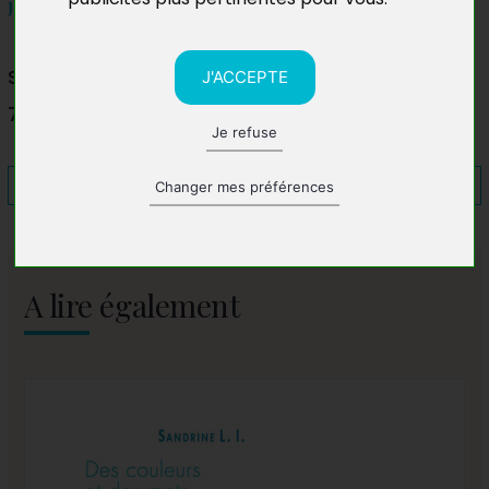
journée
Salon du livre de Ripaille
J'ACCEPTE
74200 Thonon-les-Bains
Je refuse
Changer mes préférences
A lire également