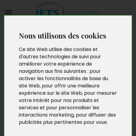
Envoyez votre
Nous utilisons des cookies
manuscrit
Ce site Web utilise des cookies et
d'autres technologies de suivi pour
Michael Remack
améliorer votre expérience de
navigation aux fins suivantes :
pour
activer les fonctionnalités de base du
site Web
,
pour offrir une meilleure
Marié et père de 5 enfants, Michael Remack a été
expérience sur le site Web
,
pour mesurer
appelé par Dieu alors qu’il assistait à un programme de
votre intérêt pour nos produits et
prière quand il était étudiant. Depuis, il parcourt les
services et pour personnaliser les
pays pour proclamer la bonne nouvelle et guider
interactions marketing
,
pour diffuser des
l’homme, quel qu’il soit, vers la richesse spirituelle. Il a
également fondé la Mission Apostolat des Nations
publicités plus pertinentes pour vous
.
Élues en Christ (MANEC).