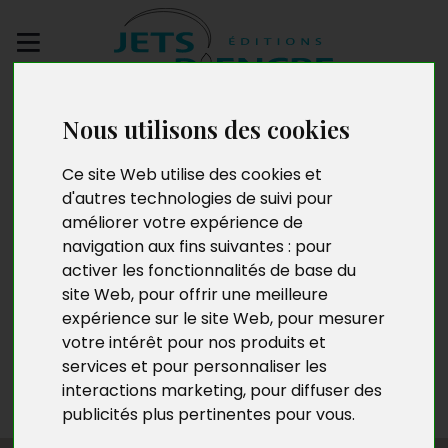
Envoyez votre
Nous utilisons des cookies
manuscrit
Ce site Web utilise des cookies et
Michel Poujet
d'autres technologies de suivi pour
améliorer votre expérience de
navigation aux fins suivantes :
pour
activer les fonctionnalités de base du
Résidant dans la région de Toulouse, Michel Poujet a
site Web
,
pour offrir une meilleure
enseigné successivement au collège de Revel et au
expérience sur le site Web
,
pour mesurer
collège Bellevue de la ville rose, ainsi qu’au collège de
votre intérêt pour nos produits et
Grenade-sur-Garonne où il a obtenu, en fin de carrière,
services et pour personnaliser les
les Palmes académiques en sa qualité de coordinateur
interactions marketing
,
pour diffuser des
de projets de remédiation.
publicités plus pertinentes pour vous
.