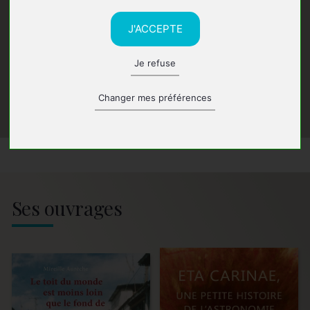
J'ACCEPTE
Je refuse
Changer mes préférences
Ses ouvrages