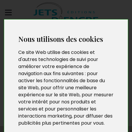
Envoyez votre
manuscrit
Nous utilisons des cookies
Ce site Web utilise des cookies et
Mireille Aurèche
d'autres technologies de suivi pour
améliorer votre expérience de
navigation aux fins suivantes :
pour
activer les fonctionnalités de base du
Meena Mireille Aurèche est originaire d’Annecy. Ayant
site Web
,
pour offrir une meilleure
exploré divers métiers au cours de sa carrière, elle est
expérience sur le site Web
,
pour mesurer
maintenant retraitée. Passionnée de musique, de
votre intérêt pour nos produits et
danse, de nature sauvage et de la faune, elle se
services et pour personnaliser les
consacre aujourd’hui à la chanson et joue de la guitare
interactions marketing
,
pour diffuser des
dans sa cabane au cœur des montagnes de Savoie.
publicités plus pertinentes pour vous
.