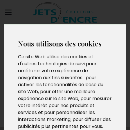
Envoyez votre
manuscrit
Nous utilisons des cookies
Mireille Pandolfi
Ce site Web utilise des cookies et
d'autres technologies de suivi pour
améliorer votre expérience de
navigation aux fins suivantes :
pour
Née en France en 1960, Mireille Pandolfi vit en Nouvelle-
activer les fonctionnalités de base du
Calédonie depuis 1970. Vétérinaire, elle a vite compris
site Web
,
pour offrir une meilleure
l’importance vitale de la préservation de la nature et y
expérience sur le site Web
,
pour mesurer
a consacré sa carrière. D’un naturel curieux et
votre intérêt pour nos produits et
aventurier, elle a navigué dans divers archipels du
services et pour personnaliser les
Pacifique.
interactions marketing
,
pour diffuser des
publicités plus pertinentes pour vous
.