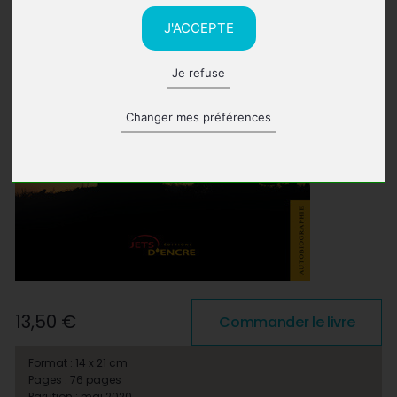
J'ACCEPTE
Je refuse
Changer mes préférences
13,50 €
Commander le livre
Format : 14 x 21 cm
Pages : 76 pages
Parution : mai 2020