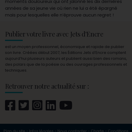
moments douloureux qui ont jalonné les dix dernières
années de sa jeune vie où rien ne lui a été épargné
mais pour lesquelles elle n’éprouve aucun regret !
Publier votre livre avec Jets d'Encre
est un moyen professionnel, économique et rapide de publier
son livre. Créées début 2007, les Éditions Jets d’Encre comptent
aujourd’hui plusieurs auteurs et publient aussi bien des romans,
des polars que de la poésie ou des ouvrages professionnels et
techniques.
Retrouver notre actualité sur :
Plan du site
-
Infos légales
-
Nous contacter
-
Charte
-
Conditions