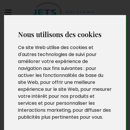
Envoyez votre
Nous utilisons des cookies
manuscrit
Ce site Web utilise des cookies et
d'autres technologies de suivi pour
Molly Forrest
améliorer votre expérience de
navigation aux fins suivantes :
pour
activer les fonctionnalités de base du
site Web
,
pour offrir une meilleure
Âgée de 56 ans, mariée et mère de famille, Molly
expérience sur le site Web
,
pour mesurer
Forrest est née et réside dans la région Grand Est. Au
votre intérêt pour nos produits et
cours de sa carrière, elle a exercé diverses activités
services et pour personnaliser les
professionnelles dans les domaines du commerce, du
tourisme et de l’Éducation nationale. Aujourd’hui,
interactions marketing
,
pour diffuser des
l’écriture lui permet de donner un sens nouveau à son
publicités plus pertinentes pour vous
.
existence après le drame qui a profondément marqué
sa vie familiale.