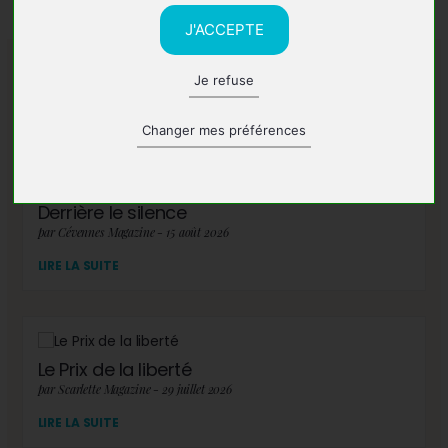
J'ACCEPTE
Je refuse
A lire également
Changer mes préférences
Derrière le silence
par Cévennes Magazine - 15 août 2026
LIRE LA SUITE
Le Prix de la liberté
par Scarlette Magazine - 29 juillet 2026
LIRE LA SUITE