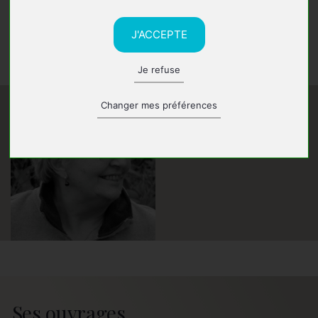
l’histoire locale.
Après un premier roman historique,
Le pèlerinage du
J'ACCEPTE
moinillon Noël
(2008), elle revient à la fiction avec
Le
cri rauque du héron cendré
.
Je refuse
Changer mes préférences
Ses ouvrages