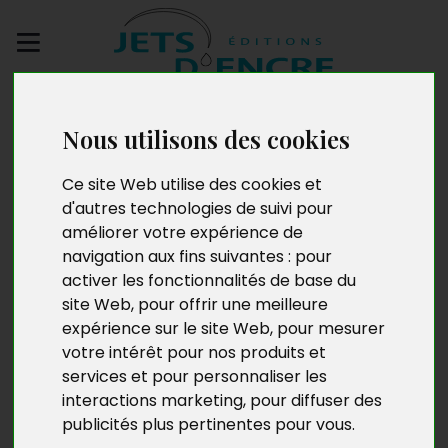
Envoyez votre
manuscrit
Nous utilisons des cookies
Ce site Web utilise des cookies et
Monique Mercier
d'autres technologies de suivi pour
Lecharlier
améliorer votre expérience de
navigation aux fins suivantes :
pour
activer les fonctionnalités de base du
site Web
,
pour offrir une meilleure
Née à Liège en 1947, mère de trois filles et quatre fois
expérience sur le site Web
,
pour mesurer
grand-mère, Monique Mercier-Lecharlier a mené une
votre intérêt pour nos produits et
carrière de psychologue.
services et pour personnaliser les
interactions marketing
,
pour diffuser des
Actuellement retraitée, elle vit à Namur où elle
publicités plus pertinentes pour vous
.
s’implique dans la vie associative, les arts plastiques et