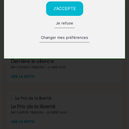
J'ACCEPTE
Je refuse
A lire également
Changer mes préférences
Derrière le silence
par Cévennes Magazine - 15 août 2026
LIRE LA SUITE
Le Prix de la liberté
par Scarlette Magazine - 29 juillet 2026
LIRE LA SUITE