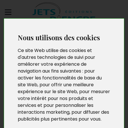
Envoyez votre
manuscrit
Nous utilisons des cookies
Ce site Web utilise des cookies et
Nadine Boulon
d'autres technologies de suivi pour
améliorer votre expérience de
navigation aux fins suivantes :
pour
activer les fonctionnalités de base du
Nadine Boulon est née au cœur du vignoble Beaujolais.
site Web
,
pour offrir une meilleure
Dès son enfance, elle noue une relation particulière
expérience sur le site Web
,
pour mesurer
avec la nature. Par la suite, elle concrétise son rêve en
votre intérêt pour nos produits et
exerçant divers métiers autour des plantes et dans
services et pour personnaliser les
l’encadrement d’enfants et d’adultes. Mère de trois
interactions marketing
,
pour diffuser des
garçons et d’une fille, heureuse grand-mère, elle
publicités plus pertinentes pour vous
.
profite de son temps pour transmettre sa passion de
la nature à sa famille. Sa philosophie de vie : vivre