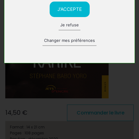
J'ACCEPTE
Je refuse
Changer mes préférences
14,50 €
Commander le livre
Format : 14 x 21 cm
Pages : 108 pages
Parution : décembre 2020