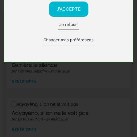
J'ACCEPTE
Je refuse
A lire également
Changer mes préférences
Derrière le silence
par Cévennes Magazine - 15 août 2026
LIRE LA SUITE
Adyayéno, si on ne le voit pas
par La Voix du Nord - 29 juillet 2026
LIRE LA SUITE