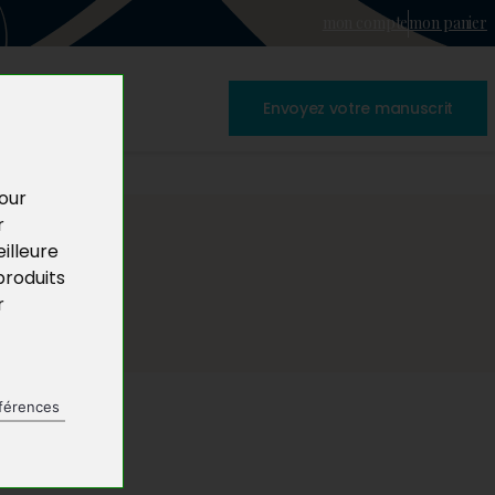
mon compte
mon panier
Envoyez votre manuscrit
pour
r
illeure
produits
r
férences