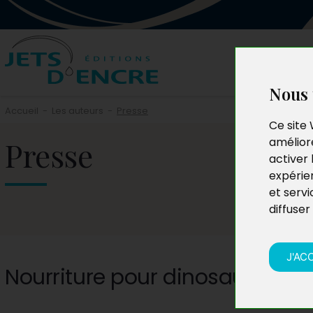
Nous 
Accueil
-
Les auteurs
-
Presse
Ce site 
Presse
améliore
activer 
expérie
et servi
diffuser
J'AC
Nourriture pour dinosaures