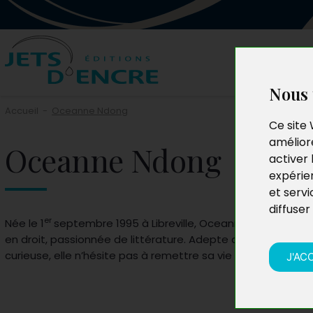
Nous 
Accueil
-
Oceanne Ndong
Ce site 
améliore
Oceanne Ndong
activer 
expérie
et servi
diffuser
er
Née le 1
septembre 1995 à Libreville, Oceanne Ndong est 
en droit, passionnée de littérature. Adepte de philosophie
curieuse, elle n’hésite pas à remettre sa vie en question.
J'AC