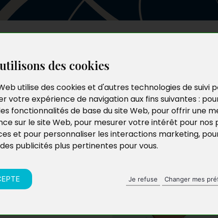
Les auteurs
Le catalogue
Le blog
utilisons des cookies
Web utilise des cookies et d'autres technologies de suivi 
r votre expérience de navigation aux fins suivantes :
pou
les fonctionnalités de base du site Web
,
pour offrir une me
nce sur le site Web
,
pour mesurer votre intérêt pour nos 
ces et pour personnaliser les interactions marketing
,
pou
 des publicités plus pertinentes pour vous
.
une jeune étudiante
 et de nature
CEPTE
Je refuse
Changer mes pré