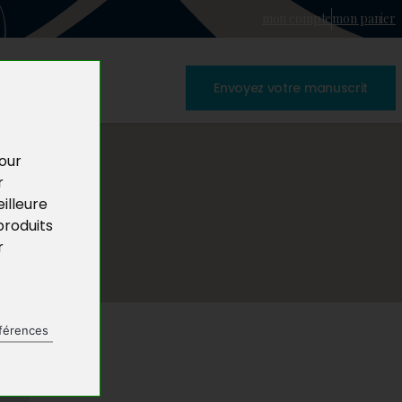
mon compte
mon panier
Envoyez votre manuscrit
pour
r
illeure
produits
r
férences