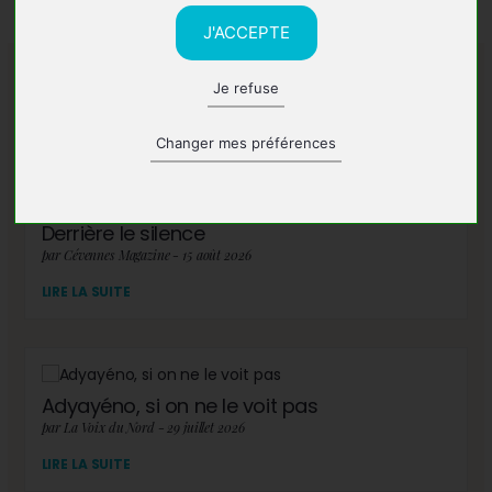
J'ACCEPTE
Je refuse
A lire également
Changer mes préférences
Derrière le silence
par Cévennes Magazine - 15 août 2026
LIRE LA SUITE
Adyayéno, si on ne le voit pas
par La Voix du Nord - 29 juillet 2026
LIRE LA SUITE