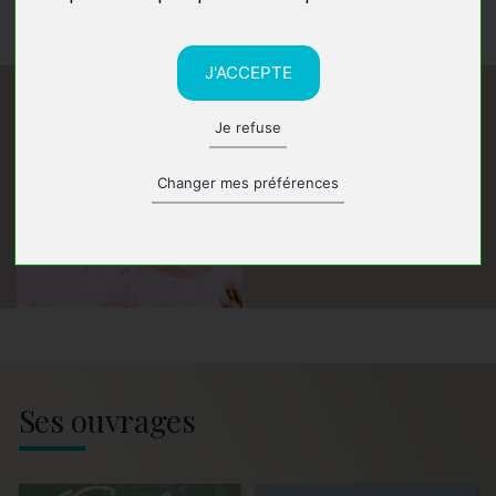
continent africain.
J'ACCEPTE
Je refuse
Changer mes préférences
Ses ouvrages