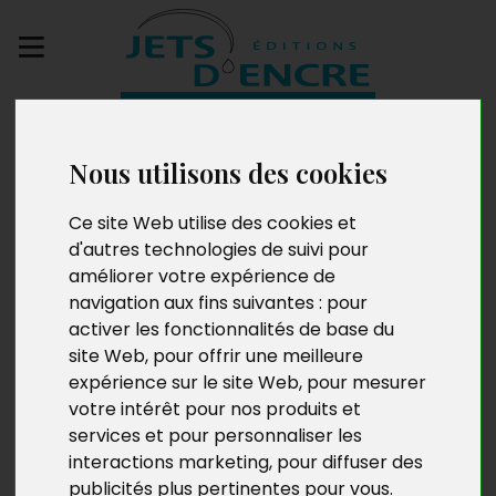
Envoyez votre
manuscrit
Nous utilisons des cookies
P.T.Waks
Ce site Web utilise des cookies et
d'autres technologies de suivi pour
améliorer votre expérience de
navigation aux fins suivantes :
pour
L’auteur est né à Paris et c’est à peu près tout ce que
activer les fonctionnalités de base du
l’on sait de sa vie. Amateur de voyages, après l’Asie,
site Web
,
pour offrir une meilleure
c’est lors d’un périple au Sénégal, le pays de sa femme
expérience sur le site Web
,
pour mesurer
Nina – au cours duquel il rencontra toute sa famille de
votre intérêt pour nos produits et
la Teranga – qu’est née l’inspiration de ce récit. De
services et pour personnaliser les
Dakar, la capitale, en passant par l’île de Gorée,
interactions marketing
,
pour diffuser des
Ziguinchor et la région de Casamance, près de dix ans
publicités plus pertinentes pour vous
.
ont passé avant le retour de l’auteur sur son très cher