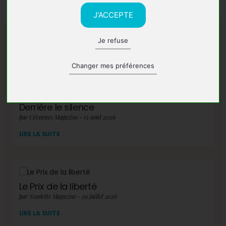
J'ACCEPTE
Je refuse
A lire également
Changer mes préférences
Derrière le silence
par Cévennes Magazine - 15 août 2026
LIRE LA SUITE
Le Prix de la liberté
par Scarlette Magazine - 29 juillet 2026
LIRE LA SUITE