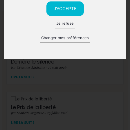
J'ACCEPTE
Je refuse
A lire également
Changer mes préférences
Derrière le silence
par Cévennes Magazine - 15 août 2026
LIRE LA SUITE
Le Prix de la liberté
par Scarlette Magazine - 29 juillet 2026
LIRE LA SUITE