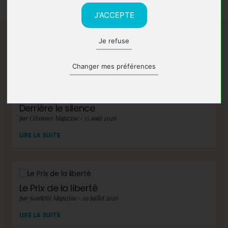
J'ACCEPTE
Je refuse
A lire également
Changer mes préférences
Derrière le silence
par Cévennes Magazine - 15 août 2026
LIRE LA SUITE
Le Prix de la liberté
par Scarlette Magazine - 29 juillet 2026
LIRE LA SUITE