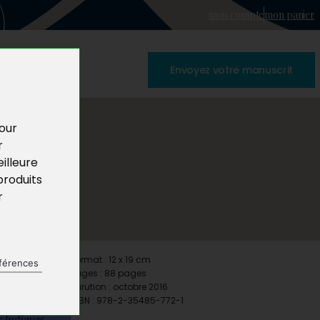
mon compte
mon panier
Envoyez votre manuscrit
pour
r
illeure
produits
r
Format : 12 x 19 cm
férences
Pages : 88 pages
Parution : octobre 2016
ISBN : 978-2-35485-772-1