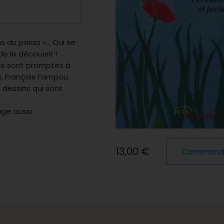
ns du palais »… Qui se
e le découvrir !
ttes sont promptes à
nts, François Fampou
s dessins qui sont
age aussi
13,00 €
Commander 