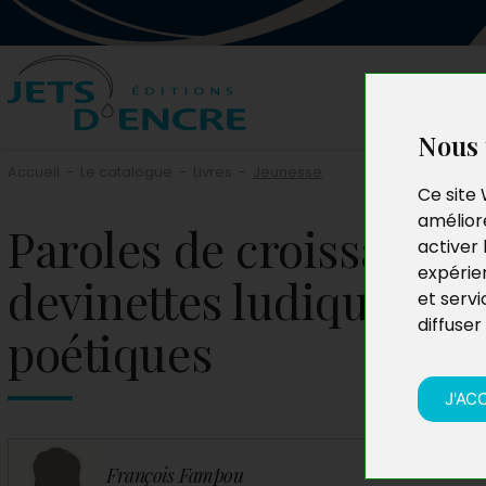
Nous 
Accueil
-
Le catalogue
-
Livres
-
Jeunesse
Ce site 
améliore
Paroles de croissance 
activer 
expérie
devinettes ludiques et
et servi
diffuser
poétiques
J'AC
François Fampou