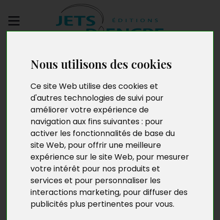
Envoyez votre
Nous utilisons des cookies
manuscrit
Ce site Web utilise des cookies et
Pascal Ngabo
d'autres technologies de suivi pour
améliorer votre expérience de
navigation aux fins suivantes :
pour
activer les fonctionnalités de base du
Né en 1986 et d’origine rwandaise, Pascal Ngabo est
site Web
,
pour offrir une meilleure
étudiant en master « Management international » à
expérience sur le site Web
,
pour mesurer
l’université Paris-Est Val-de-Marne. L’écriture est
votre intérêt pour nos produits et
inhérente à sa vie. Il écrit des poèmes depuis
services et pour personnaliser les
l’adolescence et se lance aujourd’hui dans le roman,
interactions marketing
,
pour diffuser des
afin d’y développer les thèmes qui lui sont chers.
publicités plus pertinentes pour vous
.
« Trahisons mutuelles » est son premier roman publié.