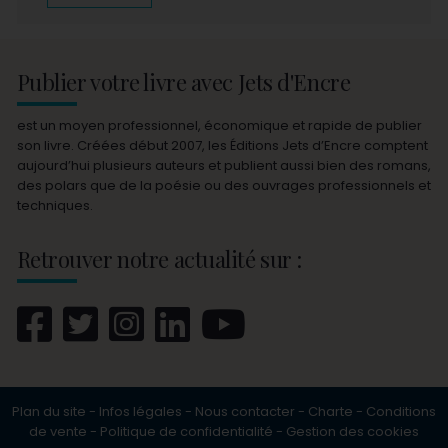
Publier votre livre avec Jets d'Encre
est un moyen professionnel, économique et rapide de publier
son livre. Créées début 2007, les Éditions Jets d’Encre comptent
aujourd’hui plusieurs auteurs et publient aussi bien des romans,
des polars que de la poésie ou des ouvrages professionnels et
techniques.
Retrouver notre actualité sur :
Plan du site
-
Infos légales
-
Nous contacter
-
Charte
-
Conditions
de vente
-
Politique de confidentialité
-
Gestion des cookies