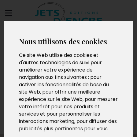
Envoyez votre
manuscrit
Nous utilisons des cookies
Ce site Web utilise des cookies et
Patrick Robin
d'autres technologies de suivi pour
améliorer votre expérience de
navigation aux fins suivantes :
pour
activer les fonctionnalités de base du
Tout au long de son service dans la gendarmerie, en
site Web
,
pour offrir une meilleure
France puis en Europe et en Afrique, Patrick Robin
expérience sur le site Web
,
pour mesurer
adressait des lettres à sa femme. C’est la compilation
votre intérêt pour nos produits et
de ces lettres, roman de leur passion, qu’il publie
services et pour personnaliser les
aujourd’hui pour partager cet amour si grand dans
interactions marketing
,
pour diffuser des
l’espoir d’enchanter, ne serait-ce qu’un peu, le monde.
publicités plus pertinentes pour vous
.