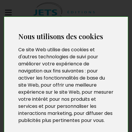
Envoyez votre
Nous utilisons des cookies
manuscrit
Ce site Web utilise des cookies et
Paul Coulon
d'autres technologies de suivi pour
améliorer votre expérience de
navigation aux fins suivantes :
pour
activer les fonctionnalités de base du
Paul Coulon est né le 14 avril 1935 à Châteauneuf-du-
site Web
,
pour offrir une meilleure
Pape. Vigneron – désormais retraité – de père en fils
expérience sur le site Web
,
pour mesurer
depuis sept générations, deux de ses enfants et deux
votre intérêt pour nos produits et
de ses petits-enfants gèrent actuellement le
services et pour personnaliser les
Domaine de Beaurenard à Châteauneuf-du-Pape.
interactions marketing
,
pour diffuser des
En 2019, avec son épouse, ils ont fêté leurs noces de
publicités plus pertinentes pour vous
.
diamant.