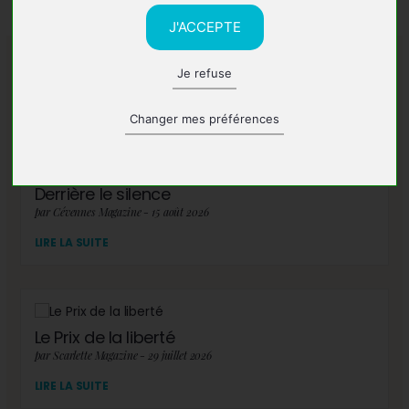
J'ACCEPTE
Je refuse
A lire également
Changer mes préférences
Derrière le silence
par Cévennes Magazine - 15 août 2026
LIRE LA SUITE
Le Prix de la liberté
par Scarlette Magazine - 29 juillet 2026
LIRE LA SUITE