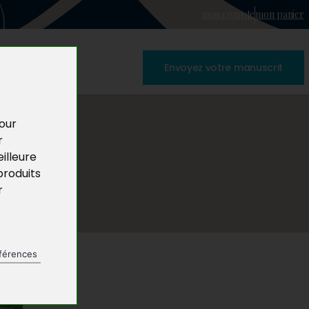
mon compte
mon panier
Envoyez votre manuscrit
pour
r
illeure
produits
r
férences