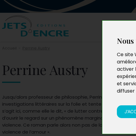
Nous 
Accueil
-
Perrine Austry
Ce site 
améliore
Perrine Austry
activer 
expérie
et servi
diffuser
Jusqu’alors professeur de philosophie, Perrine Austry cent
investigations littéraires sur la folie et tente d’en définir cer
s’agit ici, comme elle le dit, « de lutter contre certains pré
J'AC
d’ouvrir le regard sur un phénomène marginal mais réel : l
violence. Ce roman parle alors non pas de la violence dans
violence de l’amour ».