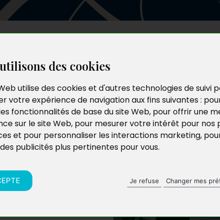
Les auteurs
Le catalogue
Le blog
utilisons des cookies
Web utilise des cookies et d'autres technologies de suivi 
r votre expérience de navigation aux fins suivantes :
pou
les fonctionnalités de base du site Web
,
pour offrir une me
nce sur le site Web
,
pour mesurer votre intérêt pour nos 
ces et pour personnaliser les interactions marketing
,
pou
 des publicités plus pertinentes pour vous
.
re depuis deux ans ses
tains contours. Il
jugés sociétaux et
CEPTE
Je refuse
Changer mes pré
’amour peut épouser la
 l’amour mais de la