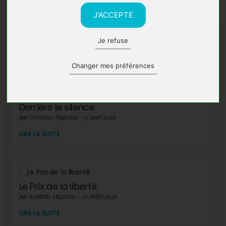
J'ACCEPTE
Je refuse
A lire également
Changer mes préférences
Derrière le silence
par Cévennes Magazine - 15 août 2026
LIRE LA SUITE
Le Prix de la liberté
par Scarlette Magazine - 29 juillet 2026
LIRE LA SUITE