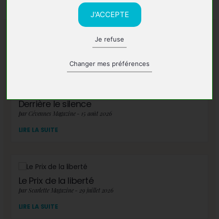
J'ACCEPTE
Je refuse
A lire également
Changer mes préférences
Derrière le silence
par Cévennes Magazine - 15 août 2026
LIRE LA SUITE
Le Prix de la liberté
par Scarlette Magazine - 29 juillet 2026
LIRE LA SUITE