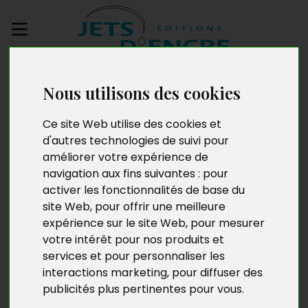
Envoyez votre
manuscrit
Nous utilisons des cookies
Ce site Web utilise des cookies et
Pierre Brice Okane
d'autres technologies de suivi pour
améliorer votre expérience de
Obame
navigation aux fins suivantes :
pour
activer les fonctionnalités de base du
site Web
,
pour offrir une meilleure
expérience sur le site Web
,
pour mesurer
Né le 28 avril 1978 à Reims, en France, Pierre-Brice
votre intérêt pour nos produits et
Okane Obame est un consultant en communication
services et pour personnaliser les
institutionnelle, politique et évènementielle. Technicien
re
interactions marketing
,
pour diffuser des
audiovisuel à la base à Gabon 1
depuis 2010, Il a acquis
son expérience dans le domaine de la communication
publicités plus pertinentes pour vous
.
à grande échelle en passant par plusieurs agences et