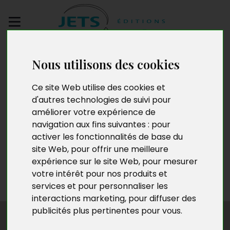
Envoyez votre
Nous utilisons des cookies
manuscrit
Ce site Web utilise des cookies et
Pierre Maurin
d'autres technologies de suivi pour
améliorer votre expérience de
navigation aux fins suivantes :
pour
activer les fonctionnalités de base du
Né le 29 juin 1951 à Marseille, Pierre Maurin a été
site Web
,
pour offrir une meilleure
comédien et facteur, un homme de lettres. Poète
expérience sur le site Web
,
pour mesurer
depuis cinquante-cinq ans, il a toujours été heureux
votre intérêt pour nos produits et
avec la rime.
services et pour personnaliser les
interactions marketing
,
pour diffuser des
publicités plus pertinentes pour vous
.