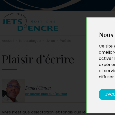
Nous 
Accueil
-
Le catalogue
-
Livres
-
Poésie
Ce site 
améliore
Plaisir d’écrire
activer 
expérie
et servi
diffuser
Daniel Cimon
en savoir plus sur l'auteur
J'AC
Vivre n’est que délectation, et tandis que le poète traver