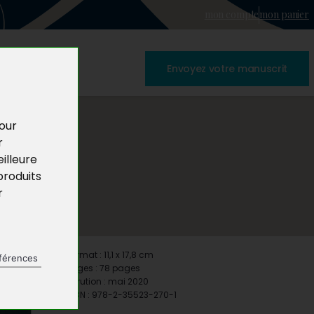
mon compte
mon panier
Envoyez votre manuscrit
pour
r
illeure
produits
r
Format : 11,1 x 17,8 cm
férences
Pages : 78 pages
Parution : mai 2020
ISBN : 978-2-35523-270-1