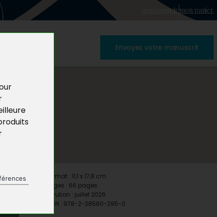
mon compte
mon panier
Envoyez votre manuscrit
pour
r
illeure
produits
r
Format : 11,1 x 17,8 cm
férences
Pages : 66 pages
Parution : juillet 2026
ISBN : 978-2-38580-295-0