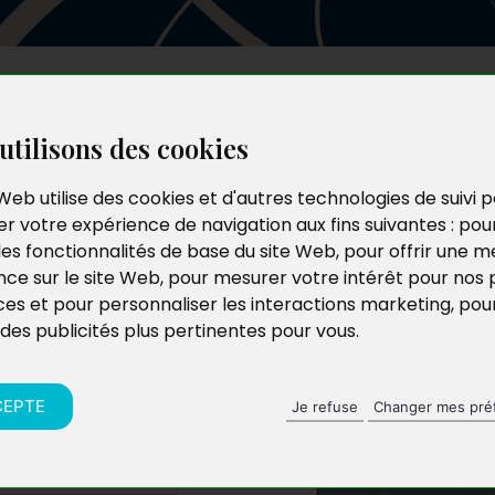
Les auteurs
Le catalogue
Le blog
utilisons des cookies
Web utilise des cookies et d'autres technologies de suivi 
r votre expérience de navigation aux fins suivantes :
pou
es des
les fonctionnalités de base du site Web
,
pour offrir une me
nce sur le site Web
,
pour mesurer votre intérêt pour nos 
ces et pour personnaliser les interactions marketing
,
pou
 des publicités plus pertinentes pour vous
.
CEPTE
Je refuse
Changer mes pré