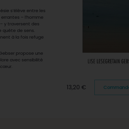
ésie s’élève entre les
s errantes – l’homme
 – y traversent des
de quête de sens.
nnent à la fois refuge
in Gebser propose une
lore avec sensibilité
u cœur.
13,20 €
Commander 