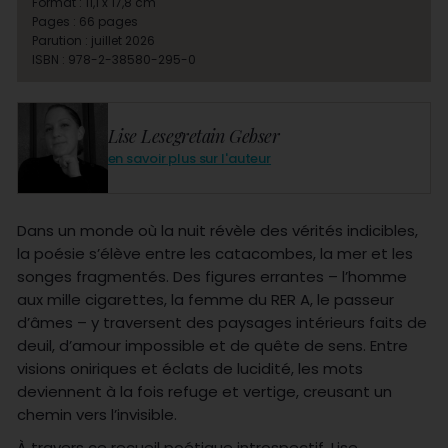
Format : 11,1 x 17,8 cm
Pages : 66 pages
Parution : juillet 2026
ISBN : 978-2-38580-295-0
Lise Lesegretain Gebser
en savoir plus sur l'auteur
Dans un monde où la nuit révèle des vérités indicibles,
la poésie s’élève entre les catacombes, la mer et les
songes fragmentés. Des figures errantes – l’homme
aux mille cigarettes, la femme du RER A, le passeur
d’âmes – y traversent des paysages intérieurs faits de
deuil, d’amour impossible et de quête de sens. Entre
visions oniriques et éclats de lucidité, les mots
deviennent à la fois refuge et vertige, creusant un
chemin vers l’invisible.
À travers ce recueil poétique introspectif, Lise