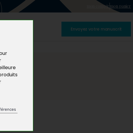
mon compte
mon panier
Envoyez votre manuscrit
pour
r
illeure
produits
r
férences