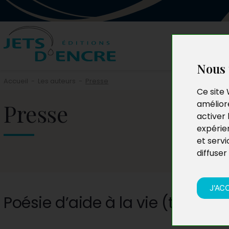
Nous 
Accueil
-
Les auteurs
-
Presse
Ce site 
Presse
améliore
activer 
expérie
et servi
diffuser
J'AC
Poésie d’aide à la vie (t. 1)