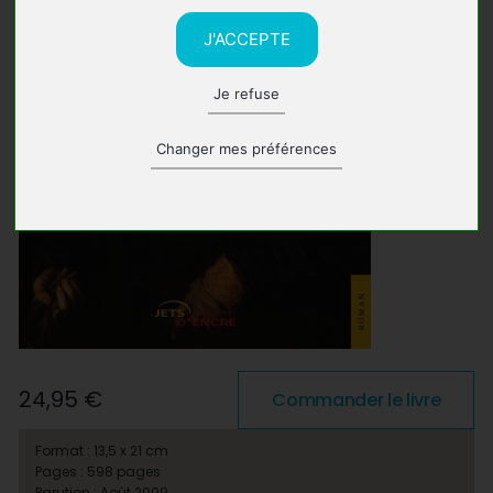
J'ACCEPTE
Je refuse
Changer mes préférences
24,95 €
Commander le livre
Format : 13,5 x 21 cm
Pages : 598 pages
Parution : Août 2009