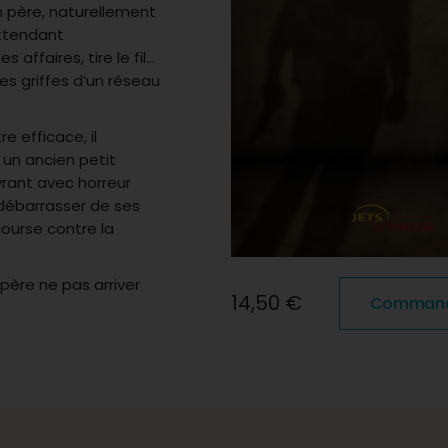
on père, naturellement
attendant
 affaires, tire le fil…
s griffes d’un réseau
e efficace, il
 un ancien petit
vrant avec horreur
 débarrasser de ses
ourse contre la
père ne pas arriver
14,50 €
Commander