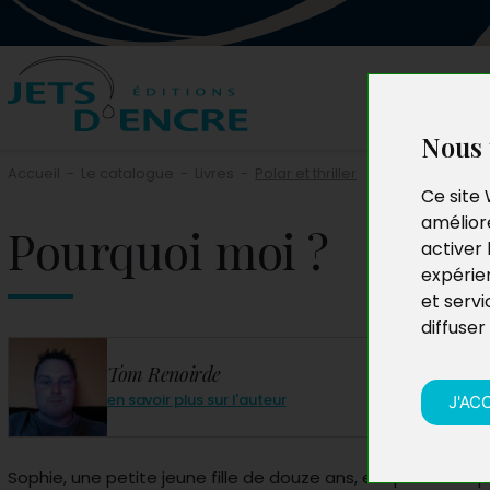
Nous 
Accueil
-
Le catalogue
-
Livres
-
Polar et thriller
Ce site 
améliore
Pourquoi moi ?
activer 
expérie
et servi
diffuser
Tom Renoirde
en savoir plus sur l'auteur
J'AC
Sophie, une petite jeune fille de douze ans, est portée disp