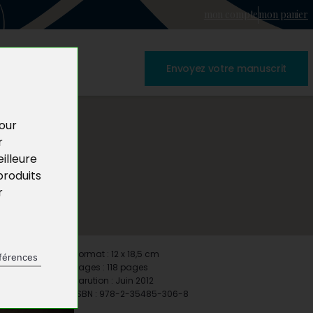
mon compte
mon panier
Envoyez votre manuscrit
pour
r
illeure
produits
r
Format : 12 x 18,5 cm
férences
Pages : 118 pages
Parution : Juin 2012
ISBN : 978-2-35485-306-8