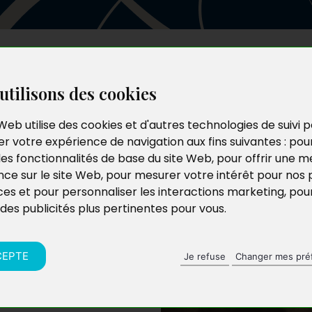
Les auteurs
Le catalogue
Le blog
utilisons des cookies
Web utilise des cookies et d'autres technologies de suivi 
r votre expérience de navigation aux fins suivantes :
pou
les fonctionnalités de base du site Web
,
pour offrir une me
nce sur le site Web
,
pour mesurer votre intérêt pour nos 
ces et pour personnaliser les interactions marketing
,
pou
 des publicités plus pertinentes pour vous
.
CEPTE
Je refuse
Changer mes pré
arue à la sortie de