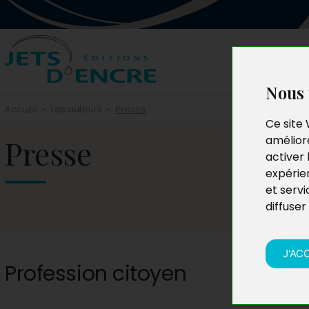
Nous 
Accueil
-
Les auteurs
-
Presse
Ce site 
Presse
améliore
activer 
expérie
et servi
diffuser
J'AC
Profession citoyen