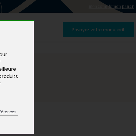
mon compte
mon panier
Envoyez votre manuscrit
pour
r
illeure
produits
r
férences