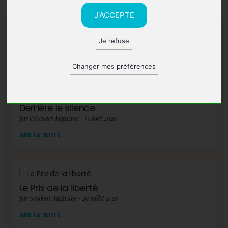
J'ACCEPTE
Je refuse
A lire également
Changer mes préférences
Derrière le silence
par Cévennes Magazine - 15 août 2026
LIRE LA SUITE
Le Prix de la liberté
par Scarlette Magazine - 29 juillet 2026
LIRE LA SUITE