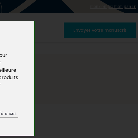
mon compte
mon panier
Envoyez votre manuscrit
pour
r
illeure
produits
r
férences