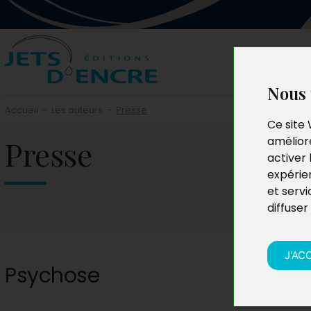
Nous 
Accueil
-
Les auteurs
-
Presse
Ce site 
Presse
améliore
activer 
expérie
et servi
diffuser
J'AC
Psychose