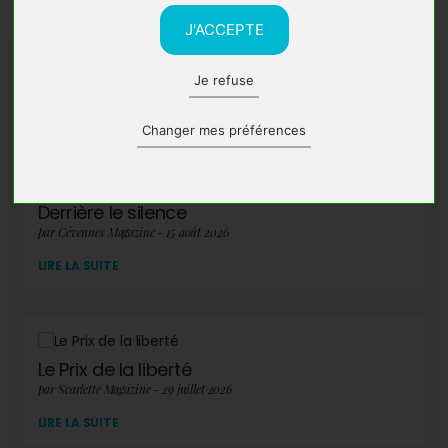
J'ACCEPTE
Je refuse
A lire également
Changer mes préférences
Derrière le silence
par Cévennes Magazine - 15 août 2026
LIRE LA SUITE
Le Prix de la liberté
par Scarlette Magazine - 29 juillet 2026
LIRE LA SUITE