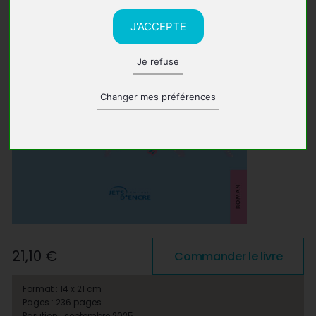
J'ACCEPTE
Je refuse
Changer mes préférences
21,10 €
Commander le livre
Format : 14 x 21 cm
Pages : 236 pages
Parution : septembre 2025