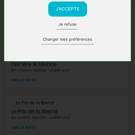
J'ACCEPTE
Je refuse
A lire également
Changer mes préférences
Derrière le silence
par Cévennes Magazine - 15 août 2026
LIRE LA SUITE
Le Prix de la liberté
par Scarlette Magazine - 29 juillet 2026
LIRE LA SUITE