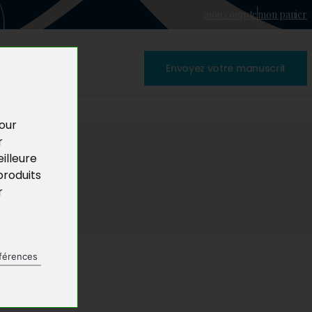
mon compte
mon panier
Envoyez votre manuscrit
pour
r
illeure
produits
r
férences