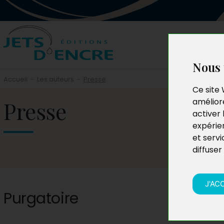
Nous 
Accueil
-
Les auteurs
-
Presse
Ce site 
Presse
améliore
activer 
expérie
et servi
diffuser
J'AC
Purgatoire