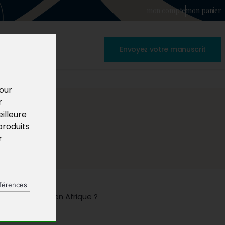
mon compte
mon panier
Envoyez votre manuscrit
pour
r
illeure
produits
r
férences