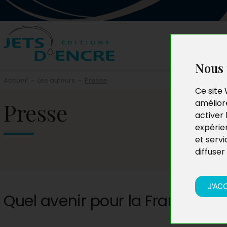
Nous 
Accueil
-
Les auteurs
-
Presse
Ce site 
Presse
améliore
activer 
expérie
et servi
diffuser
J'AC
Quel avenir pour la France en A