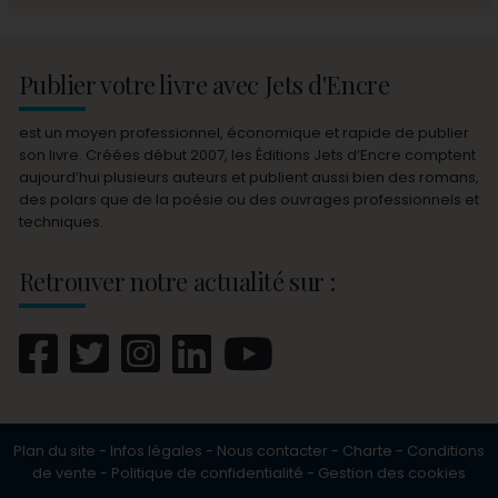
Publier votre livre avec Jets d'Encre
est un moyen professionnel, économique et rapide de publier
son livre. Créées début 2007, les Éditions Jets d’Encre comptent
aujourd’hui plusieurs auteurs et publient aussi bien des romans,
des polars que de la poésie ou des ouvrages professionnels et
techniques.
Retrouver notre actualité sur :
Plan du site
-
Infos légales
-
Nous contacter
-
Charte
-
Conditions
de vente
-
Politique de confidentialité
-
Gestion des cookies