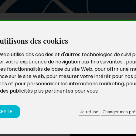
Les auteurs
Le catalogue
Le blog
utilisons des cookies
Web utilise des cookies et d'autres technologies de suivi 
r votre expérience de navigation aux fins suivantes :
pou
porté la
les fonctionnalités de base du site Web
,
pour offrir une me
nce sur le site Web
,
pour mesurer votre intérêt pour nos 
ne de
ces et pour personnaliser les interactions marketing
,
pou
 des publicités plus pertinentes pour vous
.
CEPTE
Je refuse
Changer mes pré