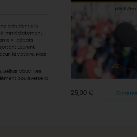
une présidentielle
oncé immédiatement…
rame » : débats
 sortant Laurent
un la victoire. Mais
 Belhar Mbuyi livre
ondément bouleversé la
25,00 €
Commande