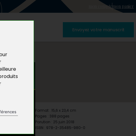
mon compte
mon panier
Envoyez votre manuscrit
pour
r
illeure
produits
r
Format : 15,6 x 23,4 cm
férences
Pages : 388 pages
Parution : 25 juin 2018
ISBN : 978-2-35485-980-0