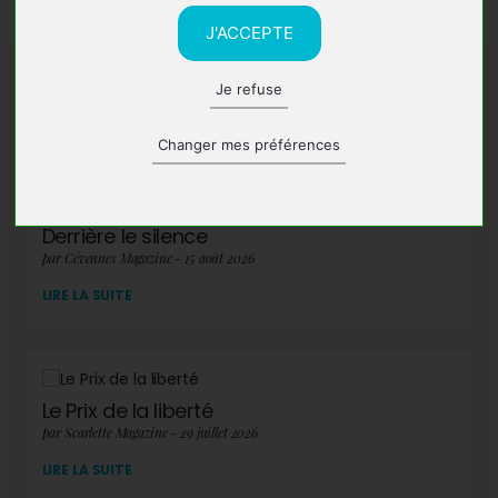
J'ACCEPTE
Je refuse
A lire également
Changer mes préférences
Derrière le silence
par Cévennes Magazine - 15 août 2026
LIRE LA SUITE
Le Prix de la liberté
par Scarlette Magazine - 29 juillet 2026
LIRE LA SUITE